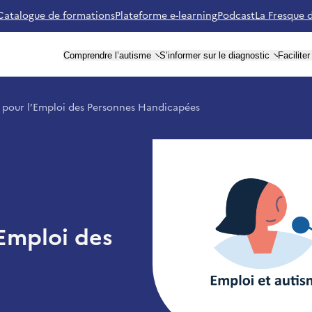
Catalogue de formations
Plateforme e-learning
Podcast
La Fresque 
utisme Ile-de-France (retour à l'accueil)
Comprendre l’autisme
S’informer sur le diagnostic
Facilite
pour l’Emploi des Personnes Handicapées
Emploi des