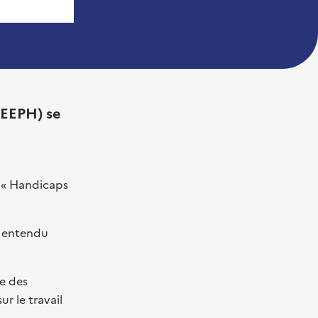
SEEPH) se
: « Handicaps
en entendu
le des
sur le travail