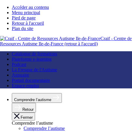
Accéder au contenu
Menu principal
Pied de page
Retour à l'accueil
Plan du site
Craif - Centre de
Ressources Autisme Ile-de-France (retour à l'accueil)
Catalogue de formations
Plateforme e-learning
Podcast
La Fresque de l'Autisme
Annuaire
Portail documentaire
Espace emploi
Comprendre l’autisme
Retour
Fermer
Comprendre l’autisme
Comprendre l’autisme