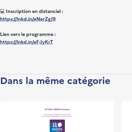
💻
Inscription en distanciel :
https://lnkd.in/eNerZgJ9
Lien vers le programme :
https://lnkd.in/eF-JyKrT
Dans la même catégorie