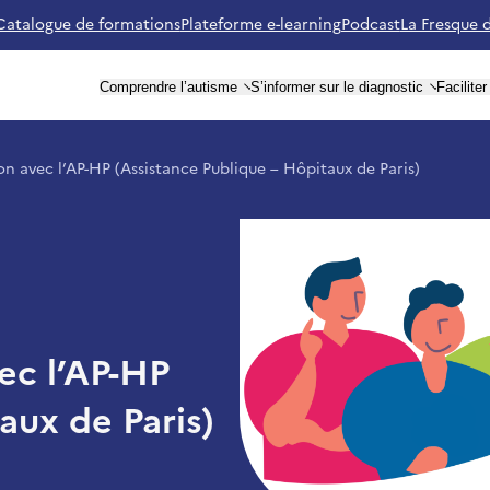
Catalogue de formations
Plateforme e-learning
Podcast
La Fresque 
utisme Ile-de-France (retour à l'accueil)
Comprendre l’autisme
S’informer sur le diagnostic
Facilite
ion avec l’AP-HP (Assistance Publique – Hôpitaux de Paris)
vec l’AP-HP
aux de Paris)