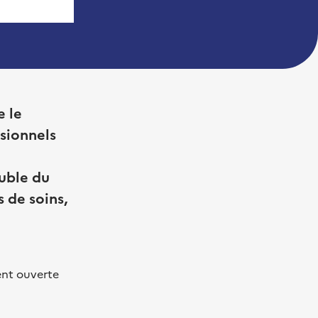
e le
ssionnels
ouble du
 de soins,
ent ouverte