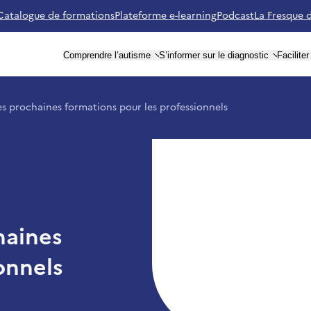
Catalogue de formations
Plateforme e-learning
Podcast
La Fresque 
utisme Ile-de-France (retour à l'accueil)
Comprendre l’autisme
S’informer sur le diagnostic
Facilite
es prochaines formations pour les professionnels
haines
onnels